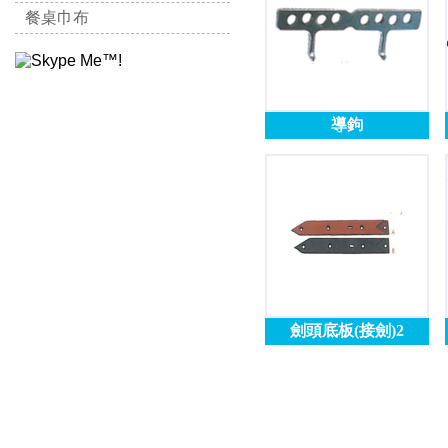
餐桌巾布
導鉤
劍頭底板(接劍)2